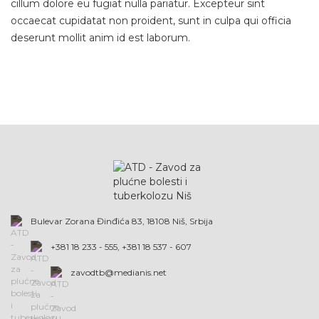
cillum dolore eu fugiat nulla pariatur. Excepteur sint
occaecat cupidatat non proident, sunt in culpa qui officia
deserunt mollit anim id est laborum.
Bulevar Zorana Đinđića 83, 18108 Niš, Srbija
+381 18 233 - 555, +381 18 537 - 607
zavodtb@medianis.net