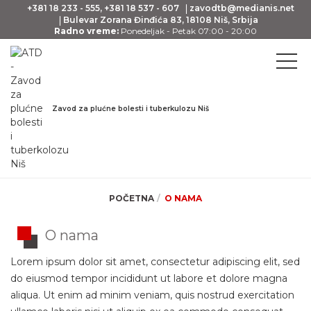
+381 18 233 - 555, +381 18 537 - 607
zavodtb@medianis.net
Bulevar Zorana Đinđića 83, 18108 Niš, Srbija
Radno vreme:
Ponedeljak - Petak 07:00 - 20:00
Zavod za plućne bolesti i tuberkulozu Niš
POČETNA
O NAMA
O nama
Lorem ipsum dolor sit amet, consectetur adipiscing elit, sed
do eiusmod tempor incididunt ut labore et dolore magna
aliqua. Ut enim ad minim veniam, quis nostrud exercitation