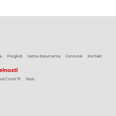
a
Pregledi
Važna dokumenta
Cenovnik
Kontakt
elnosti
 od Covid 19
Vesti