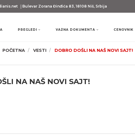
anis.net
Bulevar Zorana Đinđića 83, 18108 Niš, Srbija
A
PREGLEDI
VAŽNA DOKUMENTA
CENOVNIK
POČETNA
VESTI
DOBRO DOŠLI NA NAŠ NOVI SAJT!
LI NA NAŠ NOVI SAJT!