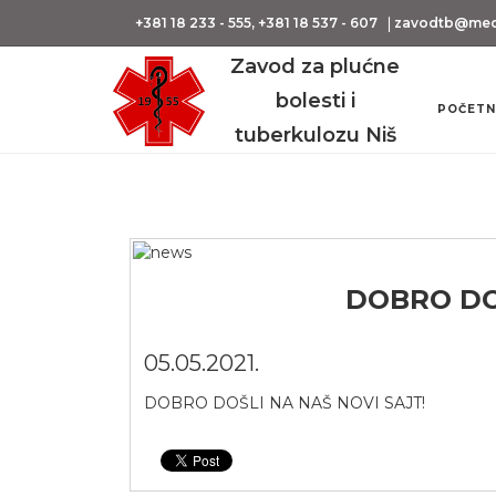
+381 18 233 - 555, +381 18 537 - 607
zavodtb@medi
Zavod za plućne
bolesti i
POČETN
tuberkulozu Niš
DOBRO DOŠ
05.05.2021
.
DOBRO DOŠLI NA NAŠ NOVI SAJT!