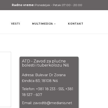
Radno vreme:
Ponedeljak - Petak 07:00 - 20:00
VESTI
MULTIMEDIJA
KONTAKT
ATD - Zavod za plućne
bolesti i tuberkolozu Niš
Adresa:
Bulevar Dr Zorana
Đinđića 83; 18108 Niš
Telefon:
+381 18 233 - 555, +381
18 537 - 607
Email:
zavodtb@medianis.net