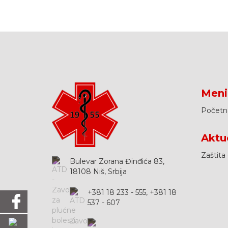
Meni
Početn
Aktu
Zaštita
Bulevar Zorana Đinđića 83,
18108 Niš, Srbija
+381 18 233 - 555, +381 18
537 - 607